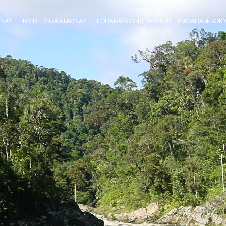
ANAY
NY HETSIKA ATAONAY
LOHARANON-KEVITRA SY FAMOAHAM-BOK