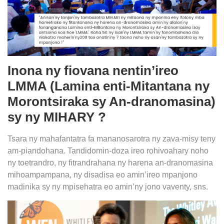
Inona ny fiovana nentin’ireo
LMMA (Lamina enti-Mitantana ny
Morontsiraka sy An-dranomasina)
sy ny MIHARY ?
Tsara ny mahafantatra fa mananosarotra ny zava-misy teny
am-piandohana. Tandidomin-doza ireo rohivoahary noho
ny toetrandro, ny fitrandrahana ny harena an-dranomasina
mihoampampana, ny disadisa eo amin’ireo mpanjono
madinika sy ny mpisehatra eo amin’ny jono vaventy, sns.