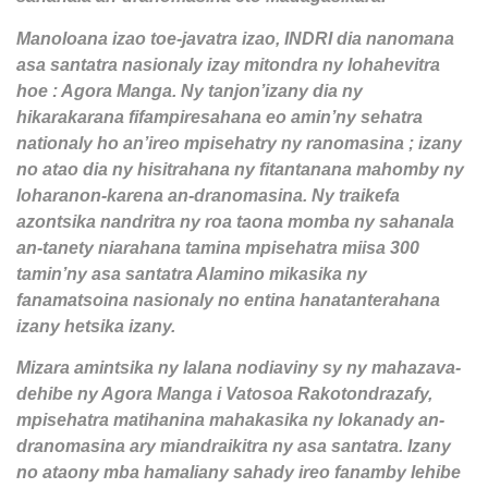
Manoloana izao toe-javatra izao, INDRI dia nanomana
asa santatra nasionaly izay mitondra ny lohahevitra
hoe : Agora Manga. Ny tanjon’izany dia ny
hikarakarana fifampiresahana eo amin’ny sehatra
nationaly ho an’ireo mpisehatry ny ranomasina ; izany
no atao dia ny hisitrahana ny fitantanana mahomby ny
loharanon-karena an-dranomasina. Ny traikefa
azontsika nandritra ny roa taona momba ny sahanala
an-tanety niarahana tamina mpisehatra miisa 300
tamin’ny asa santatra Alamino mikasika ny
fanamatsoina nasionaly no entina hanatanterahana
izany hetsika izany.
Mizara amintsika ny lalana nodiaviny sy ny mahazava-
dehibe ny Agora Manga i Vatosoa Rakotondrazafy,
mpisehatra matihanina mahakasika ny lokanady an-
dranomasina ary miandraikitra ny asa santatra. Izany
no ataony mba hamaliany sahady ireo fanamby lehibe