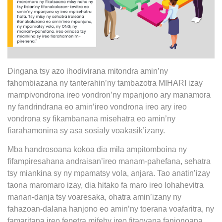
Dingana tsy azo ihodivirana mitondra amin’ny
fahombiazana ny tanterahin’ny tambazotra MIHARI izay
mampivondrona ireo vondron’ny mpanjono ary manamora
ny fandrindrana eo amin’ireo vondrona ireo ary ireo
vondrona sy fikambanana misehatra eo amin’ny
fiarahamonina sy asa sosialy voakasik’izany.
Mba handrosoana kokoa dia mila ampitomboina ny
fifampiresahana andraisan’ireo manam-pahefana, sehatra
tsy miankina sy ny mpamatsy vola, anjara. Tao anatin’izay
taona maromaro izay, dia hitako fa maro ireo lohahevitra
manan-danja tsy voaresaka, ohatra amin’izany ny
fahazoan-dalana hanjono eo amin’ny toerana voafaritra, ny
famaritana ireo fepetra mifehy ireo fitaovana fanjonoana