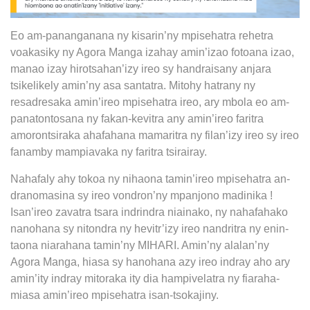
Eo am-pananganana ny kisarin’ny mpisehatra rehetra
voakasiky ny Agora Manga izahay amin’izao fotoana izao,
manao izay hirotsahan’izy ireo sy handraisany anjara
tsikelikely amin’ny asa santatra. Mitohy hatrany ny
resadresaka amin’ireo mpisehatra ireo, ary mbola eo am-
panatontosana ny fakan-kevitra any amin’ireo faritra
amorontsiraka ahafahana mamaritra ny filan’izy ireo sy ireo
fanamby mampiavaka ny faritra tsirairay.
Nahafaly ahy tokoa ny nihaona tamin’ireo mpisehatra an-
dranomasina sy ireo vondron’ny mpanjono madinika !
Isan’ireo zavatra tsara indrindra niainako, ny nahafahako
nanohana sy nitondra ny hevitr’izy ireo nandritra ny enin-
taona niarahana tamin’ny MIHARI. Amin’ny alalan’ny
Agora Manga, hiasa sy hanohana azy ireo indray aho ary
amin’ity indray mitoraka ity dia hampivelatra ny fiaraha-
miasa amin’ireo mpisehatra isan-tsokajiny.