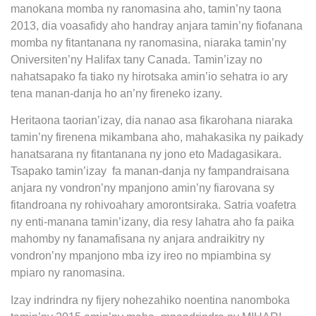
manokana momba ny ranomasina aho, tamin’ny taona
2013, dia voasafidy aho handray anjara tamin’ny fiofanana
momba ny fitantanana ny ranomasina, niaraka tamin’ny
Oniversiten’ny Halifax tany Canada. Tamin’izay no
nahatsapako fa tiako ny hirotsaka amin’io sehatra io ary
tena manan-danja ho an’ny fireneko izany.
Heritaona taorian’izay, dia nanao asa fikarohana niaraka
tamin’ny firenena mikambana aho, mahakasika ny paikady
hanatsarana ny fitantanana ny jono eto Madagasikara.
Tsapako tamin’izay
fa manan-danja ny fampandraisana
anjara ny vondron’ny mpanjono amin’ny fiarovana sy
fitandroana ny rohivoahary amorontsiraka. Satria voafetra
ny enti-manana tamin’izany, dia resy lahatra aho fa paika
mahomby ny fanamafisana ny anjara andraikitry ny
vondron’ny mpanjono mba izy ireo no mpiambina sy
mpiaro ny ranomasina.
Izay indrindra ny fijery nohezahiko noentina nanomboka