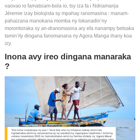
vaovao io famatsiam-bola io, tsy iza fa i Ndriamanja
Jéremie izay biolojista sy mpahay ranomasina : manam-
pahaizana manokana momba ny lokanadin’ny
morontsiraka sy an-dranomasina ary efa nanampy betsaka
tamin’ity dingana fanomanana ny Agora Manga ihany koa
izy.
Inona avy ireo dingana manaraka
?