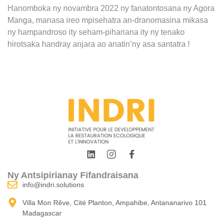
Hanomboka ny novambra 2022 ny fanatontosana ny Agora
Manga, manasa ireo mpisehatra an-dranomasina mikasa
ny hampandroso ity seham-pihariana ity ny tenako
hirotsaka handray anjara ao anatin’ny asa santatra !
Ny Antsipirianay Fifandraisana
info@indri.solutions
Villa Mon Rêve, Cité Planton, Ampahibe, Antananarivo 101
Madagascar