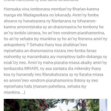
Hamoaka vina iombonana momban’ny fiharian-karena
manga eto Madagasikara no lokanady. Amin’ny fomba
ahoana ny hanatsarana ny fitantanana ny loharanon-
karena amorontsiraka sy an-dranomasina ho tombony ho
an’ny tontolo iainana, ho an’ireo vondrom-piarahamonina,
ho an’ny sehatra tsy miankina sy ho an’ny firenena amin’ny
ankapobeny ? Sehatra ihany koa ahafahan’ireo
mpisehatra an-dranomasina mizara ireo fomba fanao
mahomby sy manambatra ary mampitovy tadin-dokanga ny
ezak’izy ireo. Amin’ny maha-piaraha-miasa akaiky amin’ny
tambazotra MIHARI, ny asa santatra dia mikendry ihany
koa ny hanamafy ireo fifanakalozana sy ny fiaraha-miasa
eo anivon’ireo vondrom-piarahamonina ifotony sy ireo
mpisehatra hafa (manam-pahefana, sehatra tsy
miankina…)