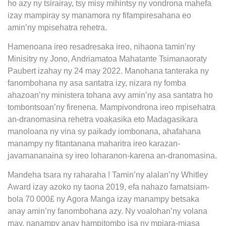
ho azy ny tsirairay, tsy misy mihintsy ny vondrona mahefa
izay mampiray sy manamora ny fifampiresahana eo
amin’ny mpisehatra rehetra.
Hamenoana ireo resadresaka ireo, nihaona tamin’ny
Minisitry ny Jono, Andriamatoa Mahatante Tsimanaoraty
Paubert izahay ny 24 may 2022. Manohana tanteraka ny
fanombohana ny asa santatra izy, nizara ny fomba
ahazoan’ny ministera tohana avy amin’ny asa santatra ho
tombontsoan’ny firenena. Mampivondrona ireo mpisehatra
an-dranomasina rehetra voakasika eto Madagasikara
manoloana ny vina sy paikady iombonana, ahafahana
manampy ny fitantanana maharitra ireo karazan-
javamananaina sy ireo loharanon-karena an-dranomasina.
Mandeha tsara ny raharaha ! Tamin’ny alalan’ny Whitley
Award izay azoko ny taona 2019, efa nahazo famatsiam-
bola 70 000£ ny Agora Manga izay manampy betsaka
anay amin’ny fanombohana azy. Ny voalohan’ny volana
may, nanampy anay hampitombo isa ny mpiara-miasa