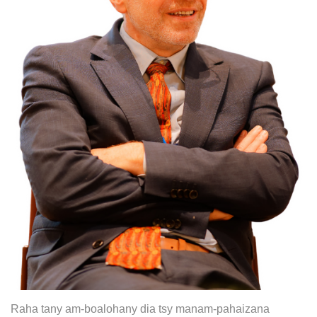
Raha tany am-boalohany dia tsy manam-pahaizana