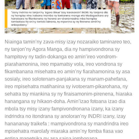
Niainga tamin’ny zava-misy izay nozaraiko taminareo teo,
ny tanjon’ny Agora Manga, dia ny hampivondrona sy
hampitovy ny tadin-dokanga eo amin’ireo vondrom-
piarahamonina, ireo mpamatsy vola, ireo vondrona sy
fikambanana misehatra eo amin’ny fiarahamonina sy asa
sosialy, ireo solotenam-panjakana sy manam-pahefana,
ireo mpisehatra matihanina sy ivotoeram-pikarohana, ny
sehatra tsy miankina sy ny firaisamonim-pirenena, hiaraka
hanangana sy hikaon-doha. Amin’izao fotoana izao dia
mbola tsy misy izany fampivondronana izany, ka izany
indrindra no itondrana sy anoloran’ny INDRI izany, izay
hanananay traikefa : mampivondrona sy mandrindra ireo
mpisehatra marolafy miaraka amin’ny fomba fiasa vao
entina manetsika ny asa saina iombonana.