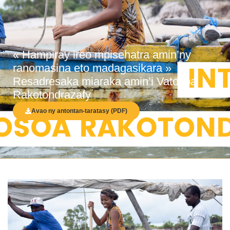
« Hampiray ireo mpisehatra amin’ny
ranomasina eto madagasikara »
Resadresaka miaraka amin’i Vatosoa
Rakotondrazafy
Avao ny antontan-taratasy (PDF)