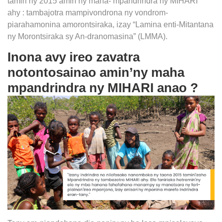
tamin’ny 2015 amin’ny maha- mpandrindra ny MIHARI
ahy : tambajotra mampivondrona ny vondrom-
piarahamonina amorontsiraka, izay “Lamina enti-Mitantana
ny Morontsiraka sy An-dranomasina” (LMMA).
Inona avy ireo zavatra
notontosainao amin’ny maha
mpandrindra ny MIHARI anao ?