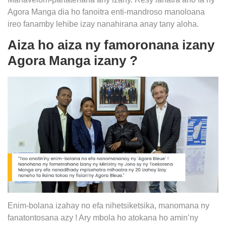
Agora Manga dia ho fanoitra enti-mandroso manoloana
ireo fanamby lehibe izay nanahirana anay tany aloha.
Aiza ho aiza ny famoronana izany
Agora Manga izany ?
Enim-bolana izahay no efa nihetsiketsika, manomana ny
fanatontosana azy ! Ary mbola ho atokana ho amin’ny