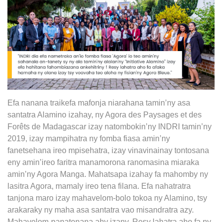
Efa nanana traikefa mafonja niarahana tamin’ny asa
santatra Alamino izahay, ny Agora des Paysages et des
Forêts de Madagascar izay natombokin’ny INDRI tamin’ny
2019, izay mampihatra ny fomba fiasa amin’ny
fanetsehana ireo mpisehatra, izay vinavinainay tontosana
eny amin’ireo faritra manamorona ranomasina miaraka
amin’ny Agora Manga. Mahatsapa izahay fa mahomby ny
lasitra Agora, mamaly ireo tena filana. Efa nahatratra
tanjona maro izay mahavelom-bolo tokoa ny Alamino, tsy
arakaraky ny maha asa santatra vao misandratra azy.
Mahavelom-panatenana ahy izany. Resy lahatra aho fa ny