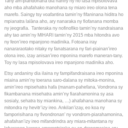
Tany am-piandohana dia naniry ny ho lasa mpisolovava
aho mba ahafahako manohana sy miaro ireo olona tena
marefo. Saingy tsy voafantina tamin’ny fifaninana hiditra ho
mpianatra lalàna aho, ary nanaraka ny fiofanana momba
ny jeografia.
Tanteraka ny nofinofiko tamin’ny nandraisana
ahy tao amin’ny MIHARI tamin’ny 2015 mba hitondra avo
ny feon’ireo mpanjono madinika. Fotoana iray
nanararaotako nitaky ny fanatsarana ny fari-piainan’ireo
olona ireo, izay anisan’ireo mponina marefo maneran-tany.
Toy ny lasa mpisolovava ireo mpanjono madinika aho.
Etsy andaniny dia ilaina ny fampifandraisana ireo mponina
miaina amin’ny toerana saro-dalana sy mitoka-monina,
amin’ireo mpisehatra hafa (manam-pahefana, Vondrona sy
fikambanana misehatra amin’ny fiarahamonina sy asa
sosialy, sehatra tsy miankina, …) ahafahana manohana sy
mitondra ny hevitr’izy ireo. Ankilan’izay, eo koa ny
famporisihana ny fivondronan’ ny vondrom-piarahamonina,
ahafahan’izy ireo mifandrindra ary miara-mitantana ny