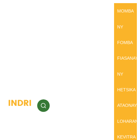
MOMBA
NY
FOMBA
FIASANAY
NY
HETSIKA
ATAONAY
LOHARAN
KEVITRA