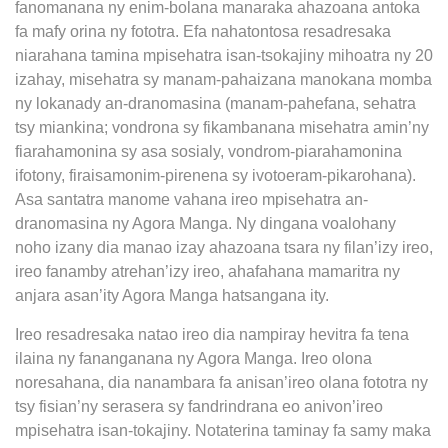
fanomanana ny enim-bolana manaraka ahazoana antoka
fa mafy orina ny fototra. Efa nahatontosa resadresaka
niarahana tamina mpisehatra isan-tsokajiny mihoatra ny 20
izahay, misehatra sy manam-pahaizana manokana momba
ny lokanady an-dranomasina (manam-pahefana, sehatra
tsy miankina; vondrona sy fikambanana misehatra amin’ny
fiarahamonina sy asa sosialy, vondrom-piarahamonina
ifotony, firaisamonim-pirenena sy ivotoeram-pikarohana).
Asa santatra manome vahana ireo mpisehatra an-
dranomasina ny Agora Manga. Ny dingana voalohany
noho izany dia manao izay ahazoana tsara ny filan’izy ireo,
ireo fanamby atrehan’izy ireo, ahafahana mamaritra ny
anjara asan’ity Agora Manga hatsangana ity.
Ireo resadresaka natao ireo dia nampiray hevitra fa tena
ilaina ny fananganana ny Agora Manga. Ireo olona
noresahana, dia nanambara fa anisan’ireo olana fototra ny
tsy fisian’ny serasera sy fandrindrana eo anivon’ireo
mpisehatra isan-tokajiny. Notaterina taminay fa samy maka