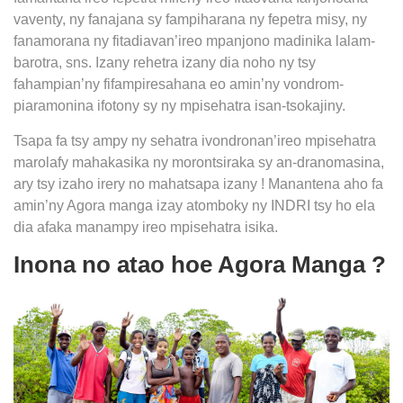
vaventy, ny fanajana sy fampiharana ny fepetra misy, ny
fanamorana ny fitadiavan’ireo mpanjono madinika lalam-
barotra, sns. Izany rehetra izany dia noho ny tsy
fahampian’ny fifampiresahana eo amin’ny vondrom-
piaramonina ifotony sy ny mpisehatra isan-tsokajiny.
Tsapa fa tsy ampy ny sehatra ivondronan’ireo mpisehatra
marolafy mahakasika ny morontsiraka sy an-dranomasina,
ary tsy izaho irery no mahatsapa izany ! Manantena aho fa
amin’ny Agora manga izay atomboky ny INDRI tsy ho ela
dia afaka manampy ireo mpisehatra isika.
Inona no atao hoe Agora Manga ?