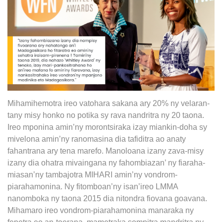
Mihamihemotra ireo vatohara sakana ary 20% ny velaran-
tany misy honko no potika sy rava nandritra ny 20 taona.
Ireo mponina amin’ny morontsiraka izay miankin-doha sy
mivelona amin’ny ranomasina dia tafiditra ao anaty
fahantrana ary tena marefo. Manoloana izany zava-misy
izany dia ohatra mivaingana ny fahombiazan’ ny fiaraha-
miasan’ny tambajotra MIHARI amin’ny vondrom-
piarahamonina. Ny fitomboan’ny isan’ireo LMMA
nanomboka ny taona 2015 dia nitondra fiovana goavana.
Mihamaro ireo vondrom-piarahamonina manaraka ny