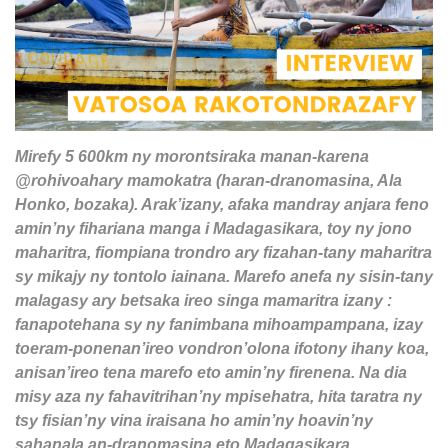
Mirefy 5 600km ny morontsiraka manan-karena
@rohivoahary mamokatra (haran-dranomasina, Ala
Honko, bozaka). Arak’izany, afaka mandray anjara feno
amin’ny fihariana manga i Madagasikara, toy ny jono
maharitra, fiompiana trondro ary fizahan-tany maharitra
sy mikajy ny tontolo iainana. Marefo anefa ny sisin-tany
malagasy ary betsaka ireo singa mamaritra izany :
fanapotehana sy ny fanimbana mihoampampana, izay
toeram-ponenan’ireo vondron’olona ifotony ihany koa,
anisan’ireo tena marefo eto amin’ny firenena. Na dia
misy aza ny fahavitrihan’ny mpisehatra, hita taratra ny
tsy fisian’ny vina iraisana ho amin’ny hoavin’ny
sahanala an-dranomasina eto Madagasikara.