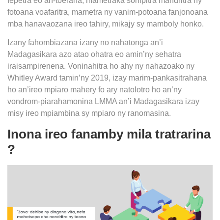
fepetra eo an-toerana, mametraka sompitra mandritra ny
fotoana voafaritra, mametra ny vanim-potoana fanjonoana
mba hanavaozana ireo tahiry, mikajy sy mamboly honko.
Izany fahombiazana izany no nahatonga an’i
Madagasikara azo atao ohatra eo amin’ny sehatra
iraisampirenena. Voninahitra ho ahy ny nahazoako ny
Whitley Award tamin’ny 2019, izay marim-pankasitrahana
ho an’ireo mpiaro mahery fo ary natolotro ho an’ny
vondrom-piarahamonina LMMA an’i Madagasikara izay
misy ireo mpiambina sy mpiaro ny ranomasina.
Inona ireo fanamby mila tratrarina
?