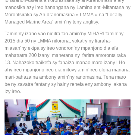
loharanon-karena amorontsiraka sy an-dranomasina ary
manosika azy ireo hanangana ny Lamina enti-Mitantana ny
Morontsiraka sy An-dranomasina « LMMA » na “Locally
Managed Marine Area” amin’ny teny anglisy.
Tamin’ny izaho vao niditra tao amin’ny MIHARI tamin’ny
2015 dia 50 ny LMMA niforona, vokatry ny fiaraha-
miasan’ny ekipa sy ireo vondron’ny mpanjono dia efa
mahatratra 200 izany
manerana ny
faritra amorontsiraka
13. Nahazoko traikefa sy fahaiza-manao maro izany ! Ho
ahy ireo mpanjono ireo dia mitovy amin’ireo olona manana
mari-pahazaina ambony amin’ny ranomasina. Tena maro
be ny zavatra fantany sy hainy rehefa eny ambony lakana
izy ireo.