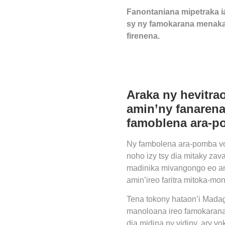
Fanontaniana mipetraka i
sy ny famokarana menaka
firenena.
Araka ny hevitra
amin’ny fanarena
famoblena ara-p
Ny fambolena ara-pomba voa
noho izy tsy dia mitaky zav
madinika mivangongo eo ami
amin’ireo faritra mitoka-mo
Tena tokony hataon’i Madag
manoloana ireo famokarana
dia midina ny vidiny, ary v