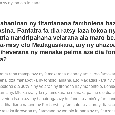
 sy ny tontolo iainana.
sahaninao ny fitantanana fambolena haz
asina. Fantatra fa dia ratsy laza tokoa
tria nandripahana velarana ala maro b
a-misy eto Madagasikara, ary ny ahazoa
iheverana ny menaka palma aza dia fo
na?
atra raha mampitovy ny famokarana ataonay amin’ireo famokara
tena loza manapotika ny tontolo iainana. Eto Madagasikara ny 
bolena dia 30%-n’ny velaran’ny firenena iray manontolo. Lehib
ran-tany. MIdika izany fa ny famokarana menaka palma eto dia ts
heverina tsara aza ny hahatonga azy ho fanoitra amin’ny fampa
fanadihadiana nataon’ny Proforest, ny fambolena ataonay dia v
resaka fiarovana ny fiarovana ny tontolo iainana sy ny fihazon