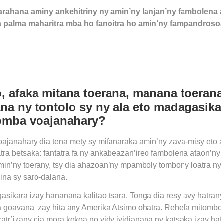
arahana aminy ankehitriny ny amin’ny lanjan’ny fambolena
 palma maharitra mba ho fanoitra ho amin’ny fampandroso
o, afaka mitana toerana, manana toerana
na ny tontolo sy ny ala eto madagasika
omba voajanahary?
janahary dia tena mety sy mifanaraka amin’ny zava-misy eto am
atra betsaka: fantatra fa ny ankabeazan’ireo fambolena ataon’
n’ny toerany, tsy dia ahazoan’ny mpamboly tombony loatra ny 
nina sy saro-dalana.
asikara izay hananana kalitao tsara. Tonga dia resy avy hatra
 goavana izay hita any Amerika Atsimo ohatra. Rehefa mitombo
okatr’izany dia mora kokoa no vidy ividianana ny katsaka izay h