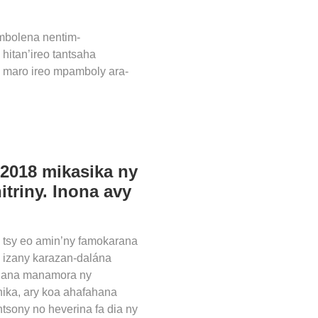
ambolena nentim-
hitan’ireo tantsaha
a maro ireo mpamboly ara-
 2018 mikasika ny
triny. Inona avy
 tsy eo amin’ny famokarana
o izany karazan-dalána
fahana manamora ny
ika, ary koa ahafahana
ntsony no heverina fa dia ny