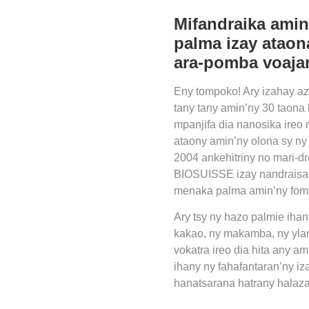
Mifandraika amin
palma izay atao
ara-pomba voaja
Eny tompoko! Ary izahay a
tany tany amin’ny 30 taona 
mpanjifa dia nanosika ireo
ataony amin’ny olona sy ny
2004 ankehitriny no mari-dr
BIOSUISSE izay nandraisan’
menaka palma amin’ny fomb
Ary tsy ny hazo palmie ih
kakao, ny makamba, ny ylan
vokatra ireo dia hita any a
ihany ny fahafantaran’ny i
hanatsarana hatrany halaza