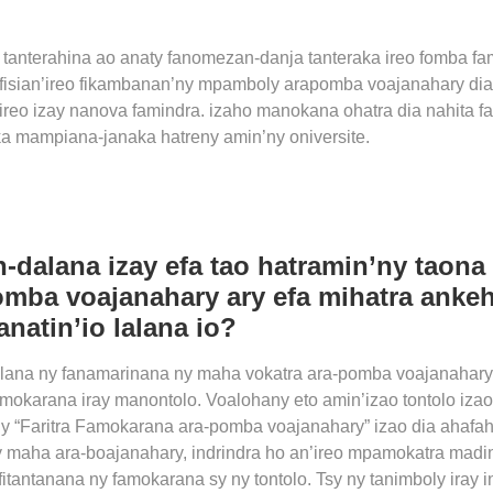
a tanterahina ao anaty fanomezan-danja tanteraka ireo fomba f
 fisian’ireo fikambanan’ny mpamboly arapomba voajanahary dia 
reo izay nanova famindra. izaho manokana ohatra dia nahita f
a mampiana-janaka hatreny amin’ny oniversite.
n-dalana izay efa tao hatramin’ny taona
mba voajanahary ary efa mihatra ankehi
anatin’io lalana io?
lalana ny fanamarinana ny maha vokatra ara-pomba voajanahary
pamokarana iray manontolo. Voalohany eto amin’izao tontolo iza
 ny “Faritra Famokarana ara-pomba voajanahary” izao dia aha
 maha ara-boajanahary, indrindra ho an’ireo mpamokatra madin
tantanana ny famokarana sy ny tontolo. Tsy ny tanimboly iray i