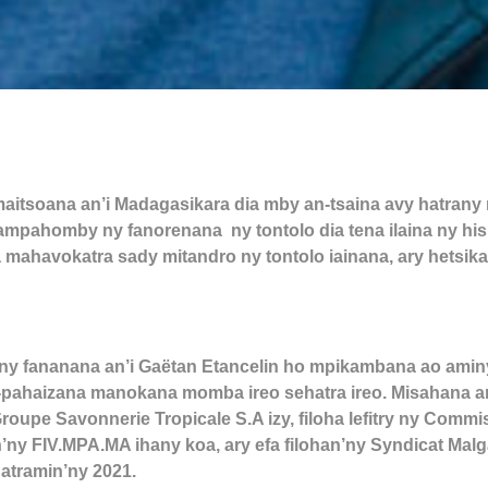
aitsoana an’i Madagasikara dia mby an-tsaina avy hatrany 
ampahomby ny fanorenana ny tontolo dia tena ilaina ny his
 mahavokatra sady mitandro ny tontolo iainana, ary hetsika
y fananana an’i Gaëtan Etancelin ho mpikambana ao aminy
m-pahaizana manokana momba ireo sehatra ireo. Misahana an
 Groupe Savonnerie Tropicale S.A izy, filoha lefitry ny Comm
’ny FIV.MPA.MA ihany koa, ary efa filohan’ny Syndicat Malg
atramin’ny 2021.