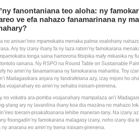
’ny fanontaniana teo aloha: ny famok
nareo ve efa nahazo fanamarinana ny m
nahary?
za no anisan’ireo mpamokatra menaka palma voalohany nahaz
lasa. Ary tsy izany ihany fa ny laza ratsin’ny famokarana mena
 mpamokatra tonga saina hamorona fitsipika mafy mikasika ny f
 tontolo iainana. Ny RSPO na Round Table on Sustainable Palm 
efy ho amin’ny fanamarinana ny famokarana maharitra. Toy izany
i Madagasikara anjara ny fandrafetana azy, izay mijoro ho oh
a voajanahary eo amin’ny sehatra iraisam-pirenena.
any no vokatra ara-pomba voajanahary mampalaza an’i Madagas
g-ylang ary ny lavanilina ihany koa dia mazána no mahazo loka
min’ireo toeram-pisakafoanana lehibe maneran-tany. Na izany az
zany fisongadin’ny famokarana malagasy izany, noho izany dia 
 ny anarana eo amin’ny tsena iraisam-pirenena.