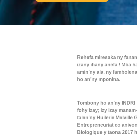
Rehefa miresaka ny fanam
izany ihany anefa ! Mba h
amin’ny ala, ny fambolena
ho an’ny mponina.
Tombony ho an’ny INDRI n
fohy izay; izy izay mana
talen’ny Huilerie Melville
Entrepreneuriat eo anivon
Biologique y taona 2017 h