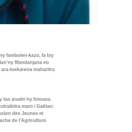
ny fambolen-kazo, fa tsy
ian’ny fifandanjana eo
 ara-toekarena maharitra
 tao anatin’ny fotoana
draikitra maro i Gaëtan:
ission des Jeunes et
ache de l’Agriculture