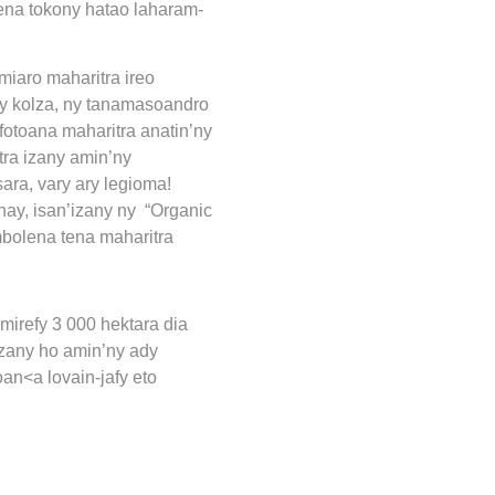
ena tokony hatao laharam-
miaro maharitra ireo
ny kolza, ny tanamasoandro
fotoana maharitra anatin’ny
tra izany amin’ny
ara, vary ary legioma!
ay, isan’izany ny “Organic
mbolena tena maharitra
mirefy 3 000 hektara dia
izany ho amin’ny ady
an<a lovain-jafy eto