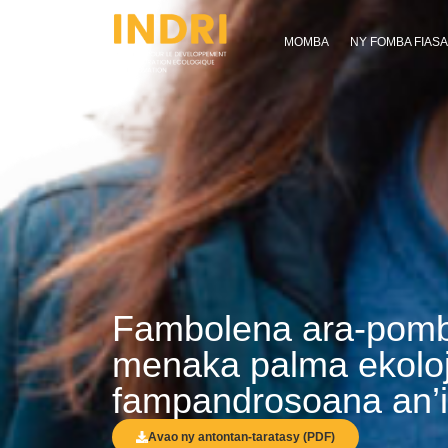
MOMBA
NY FOMBA FIAS
Fambolena ara-pomb
menaka palma ekoloji
fampandrosoana an’
Avao ny antontan-taratasy (PDF)