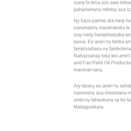
izany fa tena azo atao tok
pahamehana mihitsy aza iza
Ny hazo palmie dia mety ho 
zavamaniry mandrakotra fa 
izay mety hampihanjaka tant
taona. Eo amin’ny faritra a
fampivadiana ny fambolena h
Nahazoanay loka teo amin’n
and Fair Palm Oil Producti
maneran-tany.
Ary farany eo amin’ny sehat
namorona asa mivantana mii
amin’ny fahantrana sy ho f
Madagasikara.