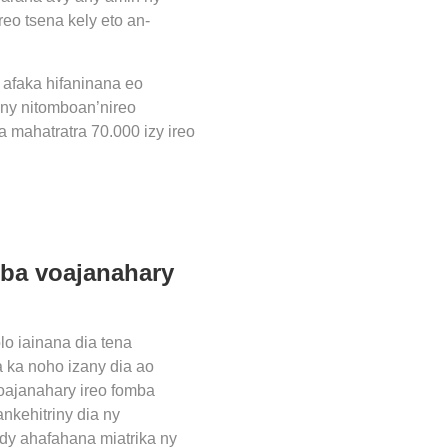
eo tsena kely eto an-
 afaka hifaninana eo
 ny nitomboan’nireo
 mahatratra 70.000 izy ireo
mba voajanahary
lo iainana dia tena
a ka noho izany dia ao
oajanahary ireo fomba
nkehitriny dia ny
dy ahafahana miatrika ny