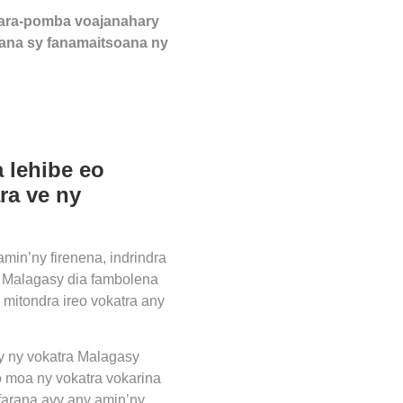
 ara-pomba voajanahary
ana sy fanamaitsoana ny
 lehibe eo
ra ve ny
in’ny firenena, indrindra
ny Malagasy dia fambolena
mitondra ireo vokatra any
ny ny vokatra Malagasy
 moa ny vokatra vokarina
afarana avy any amin’ny