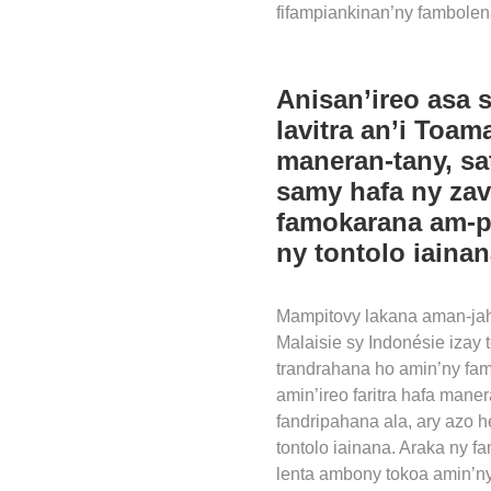
fifampiankinan’ny fambolena
Anisan’ireo asa 
lavitra an’i Toam
maneran-tany, sa
samy hafa ny zav
famokarana am-p
ny tontolo iaina
Mampitovy lakana aman-jah
Malaisie sy Indonésie izay 
trandrahana ho amin’ny fam
amin’ireo faritra hafa mane
fandripahana ala, ary azo 
tontolo iainana. Araka ny 
lenta ambony tokoa amin’ny 