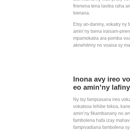
firenena tena lavitra raha 
toerana.
Etsy an-daniny, vokatry ny
amin’ny tsena iraisam-piren
mpamokatra ara-pomba voaja
aknehitriny no voaisa sy m
Inona avy ireo v
eo amin’ny lafiny
Ny tsy fampiasana ireo voka
vokatsoa lehibe tokoa, kane
amin’ny fikambanany no am
fambolena hafa izay mahavo
fampivadiana fambolena sy 