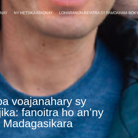
ANAY
NY HETSIKA ATAONAY
LOHARANON-KEVITRA SY FAMOAHAM-BOK
a voajanahary sy
ka: fanoitra ho an’ny
i Madagasikara