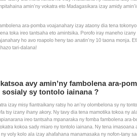
ampitahaina amin’ny vokatra eto Madagasikara izay amidy amin’ir
 fambolena ara-pomba voajanahary izay ataony dia tena tokonyo
ena toka ireo tantsaha eto amintsika. Porofo iray maneho izany
nahary ho avo roapolo heny tao anatin’ny 10 taona monja. Efa
ahazo tari-dalana!
okatsoa avy amin’ny fambolena ara-po
 sosialy sy tontolo iainana ?
tra izay misy fiantraikany ratsy ho an’ny olombelona sy ny tonto
fa tsy izany ihany akory. Ny tavy dia tena mamotika tokoa ny al
pianarana ireo tantsaha mpanaraka ny fomba fambolena ara-b
katra kokoa sady miaro ny tontolo iainana. Ny tena imasoana a
ny voly kolo ala izay ahafahana manamasaka ny nofon-tany sa