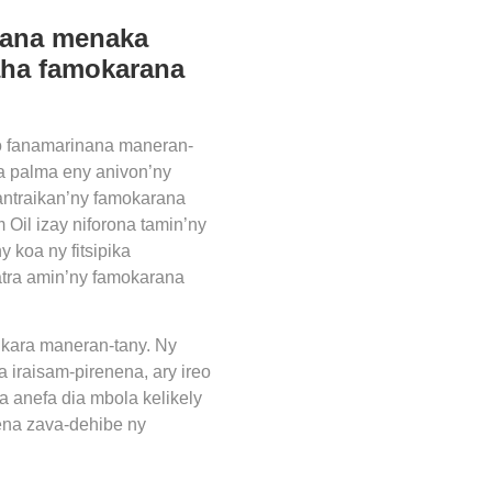
arana menaka
aha famokarana
o fanamarinana maneran-
ka palma eny anivon’ny
iantraikan’ny famokarana
Oil izay niforona tamin’ny
 koa ny fitsipika
atra amin’ny famokarana
ikara maneran-tany. Ny
 iraisam-pirenena, ary ireo
a anefa dia mbola kelikely
tena zava-dehibe ny