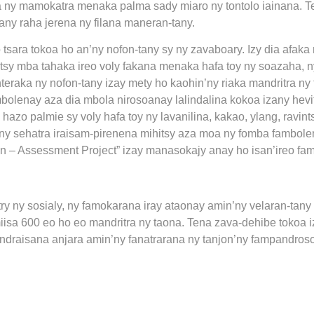
oa ny mamokatra menaka palma sady miaro ny tontolo iainana. T
ny raha jerena ny filana maneran-tany.
tsara tokoa ho an’ny nofon-tany sy ny zavaboary. Izy dia afaka 
tsy mba tahaka ireo voly fakana menaka hafa toy ny soazaha, 
eraka ny nofon-tany izay mety ho kaohin’ny riaka mandritra ny 
mbolenay aza dia mbola nirosoanay lalindalina kokoa izany hevi
azo palmie sy voly hafa toy ny lavanilina, kakao, ylang, ravints
y sehatra iraisam-pirenena mihitsy aza moa ny fomba fambolen
on – Assessment Project” izay manasokajy anay ho isan’ireo fa
ry ny sosialy, ny famokarana iray ataonay amin’ny velaran-tany 
sa 600 eo ho eo mandritra ny taona. Tena zava-dehibe tokoa 
andraisana anjara amin’ny fanatrarana ny tanjon’ny fampandroso