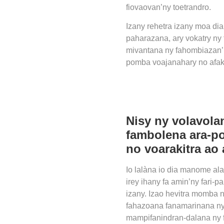
fiovaovan’ny toetrandro.
Izany rehetra izany moa di
paharazana, ary vokatry ny
mivantana ny fahombiazan’i
pomba voajanahary no afak
Nisy ny volavola
fambolena ara-po
no voarakitra ao 
Io lalàna io dia manome a
irey ihany fa amin’ny fari-
izany. Izao hevitra momba
fahazoana fanamarinana ny
mampifanindran-dalana ny fi