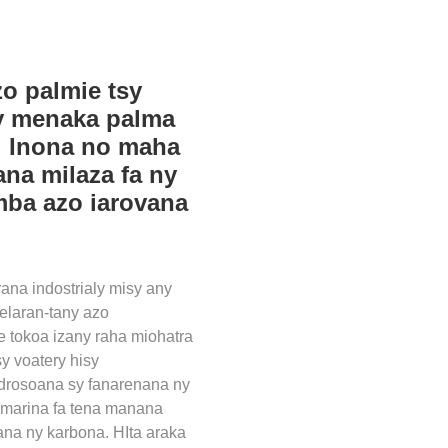
o palmie tsy
 ny menaka palma
e. Inona no maha
na milaza fa ny
mba azo iarovana
na indostrialy misy any
velaran-tany azo
e tokoa izany raha miohatra
y voatery hisy
ndrosoana sy fanarenana ny
oamarina fa tena manana
ana ny karbona. HIta araka