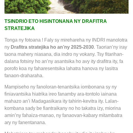
TSINDRIO ETO HISINTONANA NY DRAFITRA
STRATEJIKA
Tonga ny fotoana ! Faly sy mirehareha ny INDRI manolotra
ny
Drafitra stratejika ho an’ny 2025-2030
. Taorian’ny iray
taona mahery niasana, dia indro ny vokany. Tsy fitarihan-
dalana fotsiny ho an’ny asantsika ho avy ity drafitra ity, fa
porofo koa ny faharesentsika lahatra hanova ny lasitra
fanaon-draharaha.
Mampiseho ny fanoloran-tenantsika iombonana sy ny
finiavantsika hiatrika ireo fanamby ara-tontolo iainana
mahazo an’i Madagasikara ity tahirin-kevitra ity. Lalan-
kombana sady be fiantraikany no ho takatra izy, miorina
amin’ny fahaiza-manao, ny fanaovan-kabary mitambatra
ary ny fanentanana.