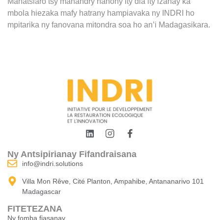
Mahatsiaro tsy mahandry hanohy ity dia ity izahay ka
mbola hiezaka mafy hatrany hampiavaka ny INDRI ho
mpitarika ny fanovana mitondra soa ho an’i Madagasikara.
Ny Antsipirianay Fifandraisana
info@indri.solutions
Villa Mon Rêve, Cité Planton, Ampahibe, Antananarivo 101
Madagascar
FITETEZANA
Ny fomba fiasanay