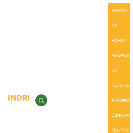
MOMBA
NY
FOMBA
FIASANAY
NY
HETSIKA
ATAONAY
LOHARAN
KEVITRA