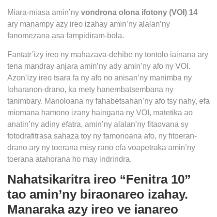
Miara-miasa amin’ny
vondrona olona ifotony (VOI) 14
ary manampy azy ireo izahay amin’ny alalan’ny
fanomezana asa fampidiram-bola.
Fantatr’izy ireo ny mahazava-dehibe ny tontolo iainana ary
tena mandray anjara amin’ny ady amin’ny afo ny VOI.
Azon’izy ireo tsara fa ny afo no anisan’ny manimba ny
loharanon-drano, ka mety hanembatsembana ny
tanimbary. Manoloana ny fahabetsahan’ny afo tsy nahy, efa
miomana hamono izany haingana ny VOI, matetika ao
anatin’ny adiny efatra, amin’ny alalan’ny fitaovana sy
fotodrafitrasa sahaza toy ny famonoana afo, ny fitoeran-
drano ary ny toerana misy rano efa voapetraka amin’ny
toerana atahorana ho may indrindra.
Nahatsikaritra ireo “Fenitra 10”
tao amin’ny biraonareo izahay.
Manaraka azy ireo ve ianareo