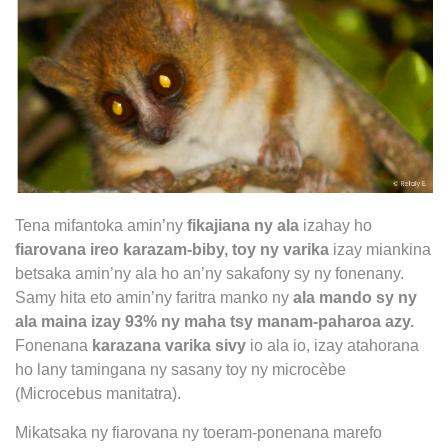
Tena mifantoka amin’ny
fikajiana ny ala
izahay ho
fiarovana ireo karazam-biby, toy ny varika
izay miankina
betsaka amin’ny ala ho an’ny sakafony sy ny fonenany.
Samy hita eto amin’ny faritra manko ny
ala mando sy ny
ala maina izay 93% ny maha tsy manam-paharoa azy.
Fonenana
karazana varika sivy
io ala io, izay atahorana
ho lany tamingana ny sasany toy ny microcèbe
(
Microcebus manitatra
).
Mikatsaka ny fiarovana ny toeram-ponenana marefo