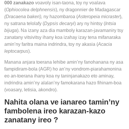
000 zanakazo
voavoly isan-taona, toy ny
voalava
(
Ophiocolea delphnensis
), ny dragonnier de Madagascar
(Dracaena bakeri),
ny hazombaroa (
Asteropeia micraster
),
ny satrana telolafy (
Dypsis decaryi
) ary ny hintsy (
Intsia
bijuga
).
Na izany aza dia mamboly karazan-javamaniry tsy
zanatany vitsivitsy ihany koa izahay izay tena mifanaraka
amin’ny faritra maina indrindra, toy ny akasia (
Acacia
leptocarpus
).
Manana anjara toerana lehibe amin’ny fanohanana ny asa
fampidiram-bola (AGR) ho an’ny vondrom-piarahamonina
eo an-toerana ihany koa ny taninjanakazo eto aminay,
indrindra amin’ny alalan’ny famokarana hazo fihinam-boa
(voasary, letisia, akondro).
Nahita olana ve ianareo tamin’ny
fambolena ireo karazan-kazo
zanatany ireo ?