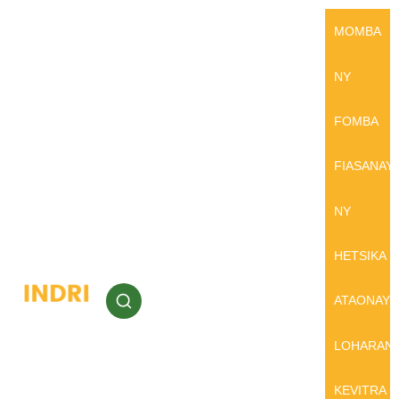
MOMBA
NY
FOMBA
FIASANAY
NY
HETSIKA
ATAONAY
LOHARAN
KEVITRA