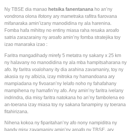
Ny TBSE dia manao
hetsika fanentanana
ho an’ny
vondrona olona ifotony ary mametraka rafitra fiarovana
mifanaraka amin’izany manodidina ny ala harenina.
Fomba hafa mihitsy no entiny miasa raha resaka aroafo
satria zarazarainy ny aroafo amin’ny fomba stratejika toy
izao manaraka izao :
Faritra mangadihady mirefy 5 metatra ny sakany x 25 km
ny halavany no manodidina ny ala mba hampitsaharana ny
afo. Ity faritra voalohany ity dia arahina zavamaniry, toy ny
akasia sy ny albizia, izay mitroka ny hamandoana ary
mampiadana ny fivoaran’ny lelafo noho ny fahafahany
mampihena ny hamafin’ny afo. Any amin’ny faritra ivelany
indrindra, dia misy faritra natokana ho an’ny fambolena eo
an-toerana izay miasa toy ny sakana fanampiny sy toerana
fitahirizana.
Nihena kokoa ny fiparitahan’ny afo nony nampiditra ny
bandy misy zavamaniry amin’ny aroafo ny TBSE, ary