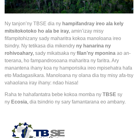
Ny tanjon’ny TBSE dia ny
hampifandray ireo ala kely
mitsitokotoko ho ala be iray,
amin’izay misy
fifampitohizany sady maharitra kokoa manoloana ireo
tsindry. Ny tetikasa dia mikendry
ny hanarina ny
rohivoahary,
sady mikatsaka ny
filan’ny mponina
ao an-
toerana, ho fampandrosoana maharitra ny faritra. Ary
manantena ihany koa ny hamporisika ireo mpisehatra hafa
eto Madagasikara. Manoloana ny olana dia tsy misy afa-tsy
vahaolana iray ihany: ndao hiasa!
Raha te hahafantatra bebe kokoa momba ny
TBSE
sy
ny
Ecosia,
dia tsindrio ny sary famantarana eo ambany.