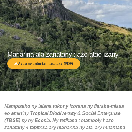
Manarina ala zanatany : azo atao izany !
Avao ny antontan-taratasy (PDF)
Mampiseho ny lalana tokony izorana ny fiaraha-miasa
eo amin’ny Tropical Biodiversity & Social Enterprise
(TBSE) sy ny Ecosia. Ny tetikasa : mamboly hazo
zanatany 4 tapitrisa ary manarina ny ala, ary mitantana