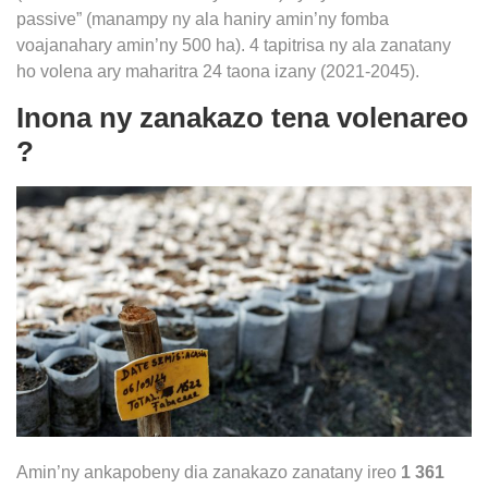
passive”
(manampy ny ala haniry amin’ny fomba
voajanahary amin’ny 500 ha). 4 tapitrisa ny ala zanatany
ho volena ary maharitra 24 taona izany (2021-2045).
Inona ny zanakazo tena volenareo
?
Amin’ny ankapobeny dia zanakazo zanatany ireo
1 361