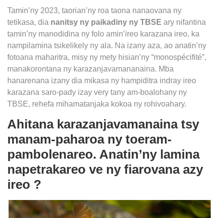
Tamin’ny 2023, taorian’ny roa taona nanaovana ny
tetikasa, dia
nanitsy ny paikadiny ny TBSE
ary nifantina
tamin’ny manodidina ny folo amin’ireo karazana ireo, ka
nampilamina tsikelikely ny ala. Na izany aza, ao anatin’ny
fotoana maharitra, misy ny mety hisian’ny “monospécifité”,
manakorontana ny karazanjavamananaina. Mba
hanarenana izany dia mikasa ny hampiditra indray ireo
karazana saro-pady izay very tany am-boalohany ny
TBSE, rehefa mihamatanjaka kokoa ny rohivoahary.
Ahitana karazanjavamanaina tsy
manam-paharoa ny toeram-
pambolenareo. Anatin’ny lamina
napetrakareo ve ny fiarovana azy
ireo ?