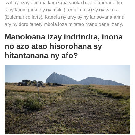
izahay, izay ahitana karazana varika hafa atahorana ho
lany tamingana toy ny maki (
Lemur catta
) sy ny varika
(
Eulemur collaris
). Kanefa ny tavy sy ny fanaovana arina
ary ny doro tanety mbola loza mitatao manoloana izany.
Manoloana izay indrindra, inona
no azo atao hisorohana sy
hitantanana ny afo?