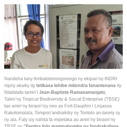
Nandeha tany Ambatotsirongorongo ny ekipan’ny INDRI
nijery akaiky ity
tetikasa lehibe mitondra fanantenana
ity.
Nitafatafa tamin’i
Jean-Baptiste Ramanamanjato
,
Talen’ny Tropical Biodiversity & Social Enterprise (TBSE)
tao amin’ny biraon’izy ireo ao Fort-Dauphin i Linjasoa
Rakotomalala, Tompon’andraikitry ny Tontolo an-tanety sy
ny ala. Faly izy nahita fa mipetaka ao amin’ny biraon’ny
TBSE ny
“Fenitra folo mampahomby ny fandrakofana