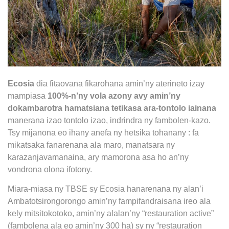
Ecosia
dia fitaovana fikarohana amin’ny aterineto izay
mampiasa
100%-n’ny vola azony avy amin’ny
dokambarotra hamatsiana tetikasa ara-tontolo iainana
manerana izao tontolo izao, indrindra ny fambolen-kazo.
Tsy mijanona eo ihany anefa ny hetsika tohanany : fa
mikatsaka fanarenana ala maro, manatsara ny
karazanjavamanaina, ary mamorona asa ho an’ny
vondrona olona ifotony.
Miara-miasa ny TBSE sy Ecosia hanarenana ny alan’i
Ambatotsirongorongo amin’ny fampifandraisana ireo ala
kely mitsitokotoko, amin’ny alalan’ny “
restauration active”
(fambolena ala eo amin’ny 300 ha) sy ny “
restauration