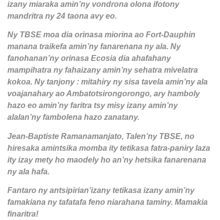
izany miaraka amin’ny vondrona olona ifotony
mandritra ny 24 taona avy eo.
Ny TBSE moa dia orinasa miorina ao Fort-Dauphin
manana traikefa amin’ny fanarenana ny ala. Ny
fanohanan’ny orinasa Ecosia dia ahafahany
mampihatra ny fahaizany amin’ny sehatra mivelatra
kokoa. Ny tanjony : mitahiry ny sisa tavela amin’ny ala
voajanahary ao Ambatotsirongorongo, ary hamboly
hazo eo amin’ny faritra tsy misy izany amin’ny
alalan’ny fambolena hazo zanatany.
Jean-Baptiste Ramanamanjato, Talen’ny TBSE, no
hiresaka amintsika momba ity tetikasa fatra-paniry laza
ity izay mety ho maodely ho an’ny hetsika fanarenana
ny ala hafa.
Fantaro ny antsipirian’izany tetikasa izany amin’ny
famakiana ny tafatafa feno niarahana taminy. Mamakia
finaritra!