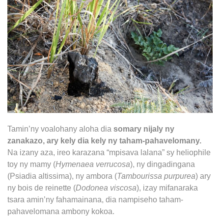
Tamin’ny voalohany aloha dia
somary nijaly ny
zanakazo, ary kely dia kely ny taham-pahavelomany.
Na izany aza,
ireo karazana “mpisava lalana” sy heliophile
toy ny mamy (
Hymenaea verrucosa
), ny dingadingana
(Psiadia altissima), ny ambora (
Tambourissa purpurea
) ary
ny bois de reinette (
Dodonea viscosa
)
, izay mifanaraka
tsara amin’ny fahamainana, dia nampiseho taham-
pahavelomana ambony kokoa.