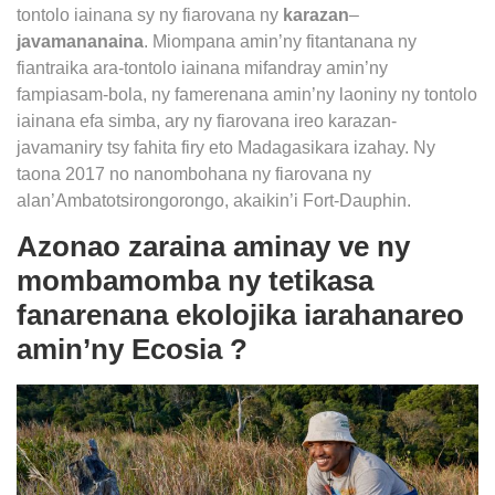
tontolo iainana sy ny fiarovana ny
karazan
–
javamananaina
. Miompana amin’ny fitantanana ny
fiantraika ara-tontolo iainana mifandray amin’ny
fampiasam-bola, ny famerenana amin’ny laoniny ny tontolo
iainana efa simba, ary ny fiarovana ireo karazan-
javamaniry tsy fahita firy eto Madagasikara izahay. Ny
taona 2017 no nanombohana ny fiarovana ny
alan’Ambatotsirongorongo, akaikin’i Fort-Dauphin.
Azonao zaraina aminay ve ny
mombamomba ny tetikasa
fanarenana ekolojika iarahanareo
amin’ny Ecosia ?