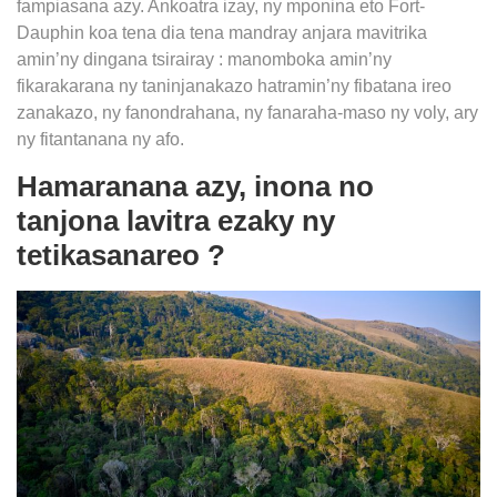
fampiasana azy. Ankoatra izay, ny mponina eto Fort-
Dauphin koa tena dia tena mandray anjara mavitrika
amin’ny dingana tsirairay : manomboka amin’ny
fikarakarana ny taninjanakazo hatramin’ny fibatana ireo
zanakazo, ny fanondrahana, ny fanaraha-maso ny voly, ary
ny fitantanana ny afo.
Hamaranana azy, inona no
tanjona lavitra ezaky ny
tetikasanareo ?