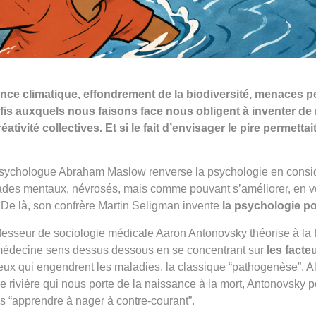
gence climatique, effondrement de la biodiversité, menaces 
défis auxquels nous faisons face nous obligent à inventer d
éativité collectives. Et si le fait d’envisager le pire permetta
sychologue Abraham Maslow renverse la psychologie en considé
es mentaux, névrosés, mais comme pouvant s’améliorer, en voy
. De là, son confrère Martin Seligman invente
la psychologie po
fesseur de sociologie médicale Aaron Antonovsky théorise à la 
 médecine sens dessus dessous en se concentrant sur
les facteu
ceux qui engendrent les maladies, la classique “pathogenèse”. 
e rivière qui nous porte de la naissance à la mort, Antonovsky p
 “apprendre à nager à contre-courant”.