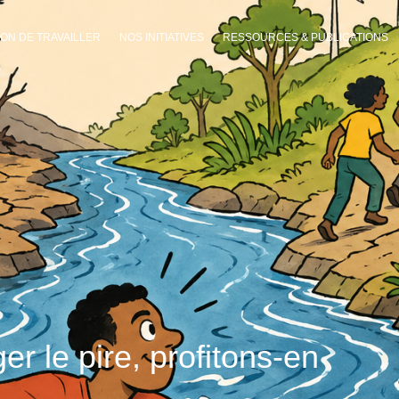
ON DE TRAVAILLER
NOS INITIATIVES
RESSOURCES & PUBLICATIONS
r le pire, profitons-en